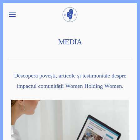
Skip
Menu
to
main
content
MEDIA
Descoperă povești, articole și testimoniale despre
impactul comunității Women Holding Women.