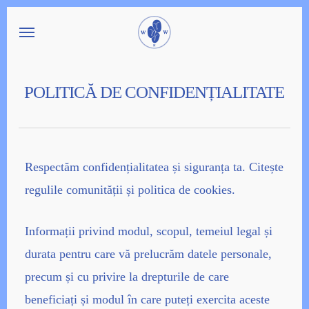
Skip
Menu
to
main
content
POLITICĂ DE CONFIDENȚIALITATE
Respectăm confidențialitatea și siguranța ta. Citește
regulile comunității
și
politica de cookies
.
Informații privind modul, scopul, temeiul legal și
durata pentru care vă prelucrăm datele personale,
precum și cu privire la drepturile de care
beneficiați și modul în care puteți exercita aceste