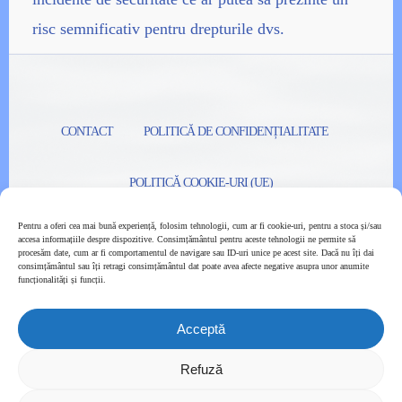
risc semnificativ pentru drepturile dvs.
CONTACT
POLITICĂ DE CONFIDENȚIALITATE
POLITICĂ COOKIE-URI (UE)
Pentru a oferi cea mai bună experiență, folosim tehnologii, cum ar fi cookie-uri, pentru a stoca și/sau
DECLARAȚIE DE ACCESIBILITATE
accesa informațiile despre dispozitive. Consimțământul pentru aceste tehnologii ne permite să
procesăm date, cum ar fi comportamentul de navigare sau ID-uri unice pe acest site. Dacă nu îți dai
consimțământul sau îți retragi consimțământul dat poate avea afecte negative asupra unor anumite
funcționalități și funcții.
© 2026 Women Holding Women. Toate drepturile rezervate.
Website creat de
Ceriza.com
.
Acceptă
Refuză