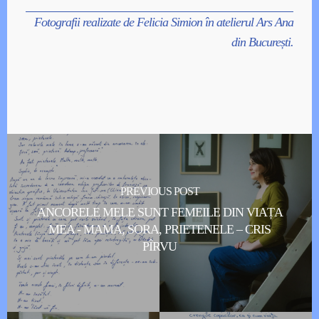
Fotografii realizate de Felicia Simion în atelierul Ars Ana
din București.
PREVIOUS POST
ANCORELE MELE SUNT FEMEILE DIN VIAȚA
MEA - MAMA, SORA, PRIETENELE – CRIS
PÎRVU