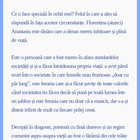
Ce o face specială în ochii mei? Felul în care a ales să
răspundă în fața acestor circumstanțe. Florentina (atunci)
Anastasiu este tânăra care a rămas mereu iubitoare și plină
de viață.
Este o persoană care a fost mereu în afara standardelor
societății și și-a făcut întotdeauna propria viață: a avut părul
scurt într-o societate în care femeile erau frumoase „doar cu
păr lung”, este femeia care și-a făcut șuvițe de toate culorile
când societatea nu făcea decât să pună pe toată lumea într-
un șablon și este femeia care nu doar că a muncit, dar s-a și
distrat infinit de mult cu fiecare prilej creat.
Decepții în dragoste, prietenii cu final dureros și un regim
comunist aspru asupra vieții au fost o fărâmă din cele trăite