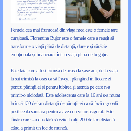
Femeia cea mai frumoasă din viața mea este o femeie tare
curajoasă. Florentina Bujor este o femeie care a reușit să
transforme o viață plină de distanță, durere și sărăcie
emoțională și financiară, într-o viață plină de bogăție.
Este fata care a fost trimisă de acasă la șase ani, de la viața
la sat trimisă la oraș ca să învețe, plângând în fiecare zi
pentru părinții ei și pentru iubirea și atenția pe care n-a
primit-o niciodată. Este adolescenta care la 16 ani s-a mutat
la încă 130 de km distanță de părinții ei ca să facă o școală
postliceală sanitară pentru a avea un viitor asigurat. Este
tânăra care s-a dus fără să ezite la alți 200 de km distanță
când a primit un loc de muncă.