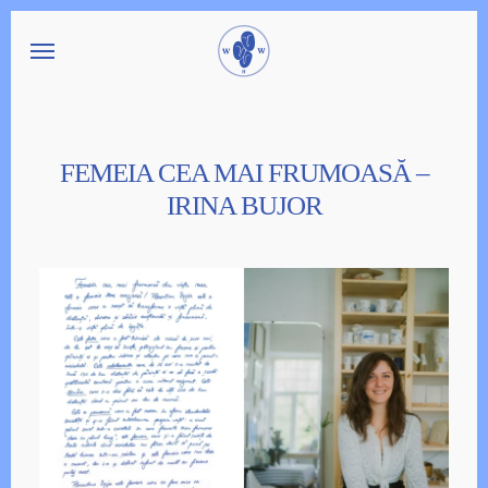
Skip
Menu
to
main
content
FEMEIA CEA MAI FRUMOASĂ –
IRINA BUJOR