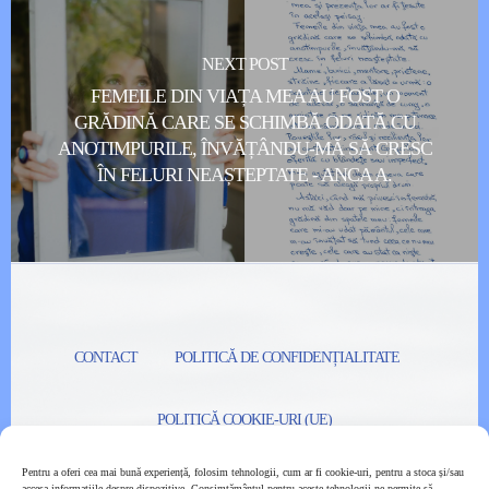
NEXT POST
FEMEILE DIN VIAȚA MEA AU FOST O
GRĂDINĂ CARE SE SCHIMBĂ ODATĂ CU
ANOTIMPURILE, ÎNVĂȚÂNDU-MĂ SĂ CRESC
ÎN FELURI NEAȘTEPTATE - ANCA A.
CONTACT
POLITICĂ DE CONFIDENȚIALITATE
POLITICĂ COOKIE-URI (UE)
Pentru a oferi cea mai bună experiență, folosim tehnologii, cum ar fi cookie-uri, pentru a stoca și/sau
DECLARAȚIE DE ACCESIBILITATE
accesa informațiile despre dispozitive. Consimțământul pentru aceste tehnologii ne permite să