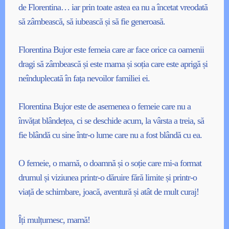
de Florentina… iar prin toate astea ea nu a încetat vreodată
să zâmbească, să iubească și să fie generoasă.
Florentina Bujor este femeia care ar face orice ca oamenii
dragi să zâmbească și este mama și soția care este aprigă și
neînduplecată în fața nevoilor familiei ei.
Florentina Bujor este de asemenea o femeie care nu a
învățat blândețea, ci se deschide acum, la vârsta a treia, să
fie blândă cu sine într-o lume care nu a fost blândă cu ea.
O femeie, o mamă, o doamnă și o soție care mi-a format
drumul și viziunea printr-o dăruire fără limite și printr-o
viață de schimbare, joacă, aventură și atât de mult curaj!
Îți mulțumesc, mamă!